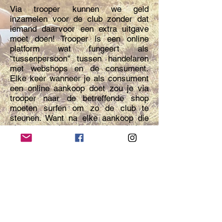
Via trooper kunnen we geld
inzamelen voor de club zonder dat
iemand daarvoor een extra uitgave
moet doen! Trooper is een online
platform wat fungeert als
“tussenpersoon" tussen handelaren
met webshops en de consument.
Elke keer wanneer je als consument
een online aankoop doet zou je via
trooper naar de betreffende shop
moeten surfen om zo de club te
steunen. Want na elke aankoop die
via trooper doet draagt de webshop
een percentage van je aankoop af
aan de club.
Link naar onze eigen Trooper pagina >>